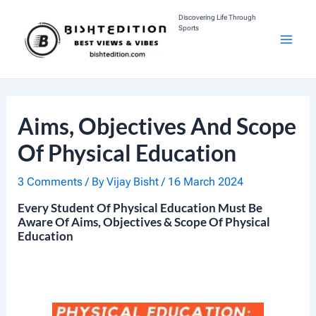
Skip
Discovering Life Through
Sports
To
M
Content
A
I
Aims, Objectives And Scope
N
Of Physical Education
M
3 Comments
/ By
Vijay Bisht
/
16 March 2024
E
Every Student Of Physical Education Must Be
Aware Of Aims, Objectives & Scope Of Physical
Education
N
U