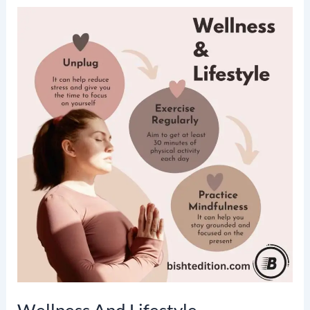
O
Y
W
I
N
T
E
R
S