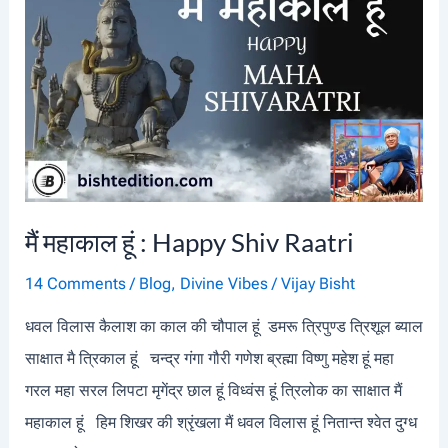
N
E
S
S
A
N
D
मैं महाकाल हूं : Happy Shiv Raatri
L
I
14 Comments
/
Blog
,
Divine Vibes
/
Vijay Bisht
F
धवल विलास कैलाश का काल की चौपाल हूं डमरू त्रिपुण्ड त्रिशूल ब्याल
E
साक्षात मै त्रिकाल हूं चन्द्र गंगा गौरी गणेश ब्रह्मा विष्णु महेश हूं महा
S
गरल महा सरल लिपटा मृगेंद्र छाल हूं विध्वंस हूं त्रिलोक का साक्षात मैं
T
महाकाल हूं हिम शिखर की श्रृंखला मैं धवल विलास हूं नितान्त श्वेत दुग्ध
Y