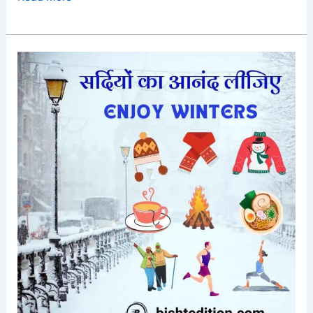
U
R
Y
A
N
A
M
A
S
K
A
R