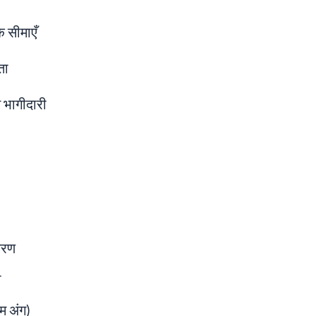
क सीमाएँ
ता
त भागीदारी
करण
ी
म अंग)