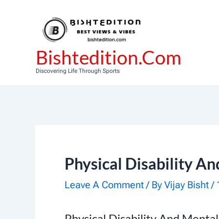
Skip
To
Content
Bishtedition.com
Discovering Life Through Sports
Physical Disability A
Leave A Comment
/ By
Vijay Bisht
/
Physical Disability And Menta