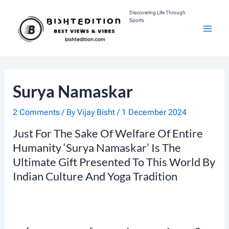
Skip
Discovering Life Through
Sports
To
M
Content
A
I
Surya Namaskar
N
2 Comments
/ By
Vijay Bisht
/
1 December 2024
M
Just For The Sake Of Welfare Of Entire
Humanity ‘Surya Namaskar’ Is The
E
Ultimate Gift Presented To This World By
N
Indian Culture And Yoga Tradition
U