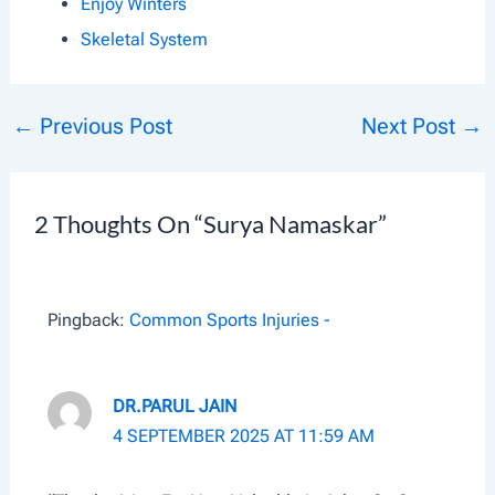
Enjoy Winters
Skeletal System
←
Previous Post
Next Post
→
Post
Navigation
2 Thoughts On “Surya Namaskar”
Pingback:
Common Sports Injuries -
DR.PARUL JAIN
4 SEPTEMBER 2025 AT 11:59 AM