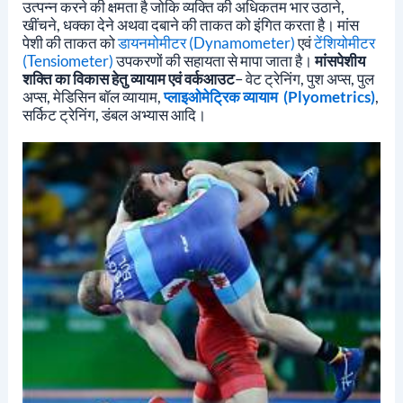
उत्पन्न करने की क्षमता है जोकि व्यक्ति की अधिकतम भार उठाने,
खींचने, धक्का देने अथवा दबाने की ताकत को इंगित करता है।
मांस
पेशी की ताकत को
डायनमोमीटर (Dynamometer)
एवं
टेंशियोमीटर
(tensiometer)
उपकरणों की सहायता से मापा जाता है।
मांसपेशीय
शक्ति का विकास हेतु व्यायाम
एवं वर्कआउट
– वेट ट्रेनिंग, पुश अप्स, पुल
अप्स, मेडिसिन बॉल व्यायाम,
प्लाइओमेट्रिक व्यायाम (Plyometrics)
,
सर्किट ट्रेनिंग, डंबल अभ्यास आदि।