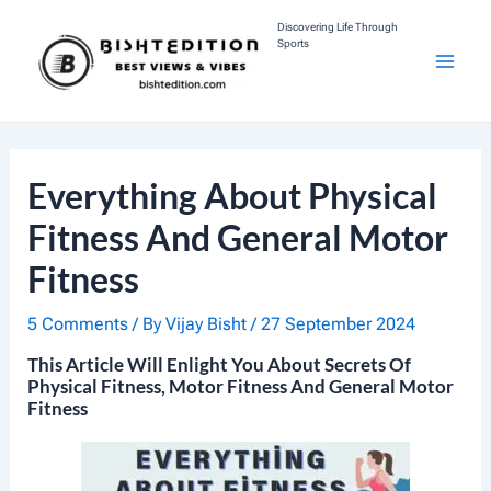
Skip
Discovering Life Through
Sports
To
M
Content
A
I
Everything About Physical
N
Fitness And General Motor
Fitness
M
E
5 Comments
/ By
Vijay Bisht
/
27 September 2024
This Article Will Enlight You About Secrets Of
N
Physical Fitness, Motor Fitness And General Motor
Fitness
U