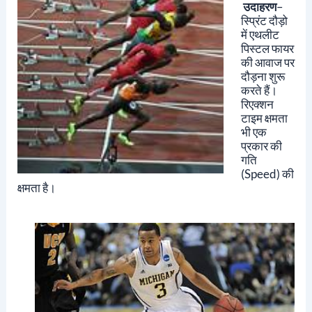
उदाहरण
–
स्प्रिंट दौड़ो
में एथलीट
पिस्टल फायर
की आवाज पर
दौड़ना शुरू
करते हैं।
रिएक्शन
टाइम क्षमता
भी एक
प्रकार की
गति
(speed) की
क्षमता है।