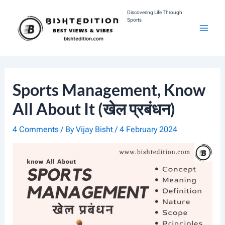
Skip
Discovering Life Through
Sports
To
M
Content
A
I
Sports Management, Know
N
All About It (खेल प्रबंधन)
M
4 Comments
/ By
Vijay Bisht
/
4 February 2024
E
N
U